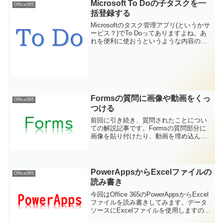
Microsoft To Doの子タスクを一
Office365
括登録する
Microsoftのタスク管理アプリ(というかサ
ービス？)でTo Doってありますよね。あ
れを便利に使おうというような内容のお
話です。
Formsの質問に画像や動画をくっ
Office365
つける
前回に引き続き、質問されたことについ
ての解説記事です。Formsの質問部分に
画像を貼り付けたり、動画を埋め込んだ
りできませんか？という質問をいただき
ましたのでその辺を説明していきます。
PowerAppsからExcelファイルの
Office365
読み書き
今回はOffice 365のPowerAppsからExcel
ファイルを読み書きしてみます。データ
ソースにExcelファイルを使用しますの
で、誰でも割と簡単に作成したり試した