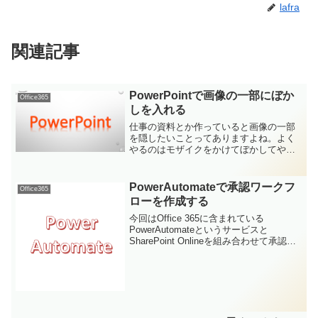
lafra
関連記事
PowerPointで画像の一部にぼか
Office365
しを入れる
仕事の資料とか作っていると画像の一部
を隠したいことってありますよね。よく
やるのはモザイクをかけてぼかしてやっ
たり、焼き海苔とか言われる黒い四角を
張り付けて隠してやったり。今回は手軽
にぼかしを入れて一部分を隠してやる方
PowerAutomateで承認ワークフ
Office365
法についての解説です(∩´∀｀)∩
ローを作成する
今回はOffice 365に含まれている
PowerAutomateというサービスと
SharePoint Onlineを組み合わせて承認ワ
ークフローを作成してみます。作成する
承認ワークフロー今回はSharePoint
Onlineのリストに申...