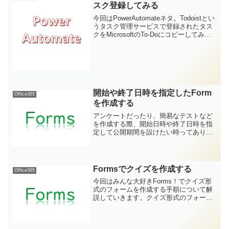
スク登録してみる
今回はPowerAutomateネタ。Todoistとい
うタスク管理サービスで登録されたタス
クをMicrosoftのTo-Doにコピーしてみま
す。トリガーは正直なんでも
OKPowerAutomateの基本的な説明につい
ては以下の記事で解説し...
開始や終了日時を指定したForm
Office365
を作成する
アンケートだったり、簡易なテストなど
を作成する際、開始日時や終了日時を指
定して公開期間を設けたい時ってありま
すよね。そんなニーズにもFormsであれ
ば答えてくれるのです(∩´∀｀)∩
Formsでクイズを作成する
Office365
今回はみんな大好きForms！でクイズ形
式のフォームを作成する手順について解
説していきます。クイズ形式のフォーム
クイズ形式？と思う方もいらっしゃるか
と思いますので、簡単に説明をば。
Formsでよく作られるのはアンケートフ