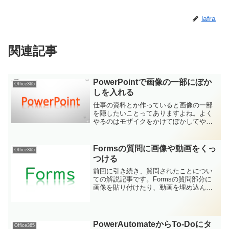
lafra
関連記事
PowerPointで画像の一部にぼか
Office365
しを入れる
仕事の資料とか作っていると画像の一部
を隠したいことってありますよね。よく
やるのはモザイクをかけてぼかしてやっ
たり、焼き海苔とか言われる黒い四角を
張り付けて隠してやったり。今回は手軽
にぼかしを入れて一部分を隠してやる方
Formsの質問に画像や動画をくっ
Office365
法についての解説です(∩´∀｀)∩
つける
前回に引き続き、質問されたことについ
ての解説記事です。Formsの質問部分に
画像を貼り付けたり、動画を埋め込んだ
りできませんか？という質問をいただき
ましたのでその辺を説明していきます。
PowerAutomateからTo-Doにタ
Office365